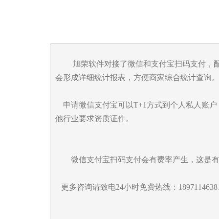
         旭荣软件对接了微信和支付宝扫码支付，配合扫码枪扫描客户手机二维码，稍微正规一点大一点的商家都是采用这种支付方式，这种支付方式安全高效，
会形成详细统计报表，方便商家综合统计查询。
    申请微信支付宝可以T+1方式到个人私人账户；申请需提供以下资料： 营业执照 、手机号、法人身份证正反面、银行账号和开户行、店门头和店内照片、其
他行业要求资质证件。

        微信支付宝扫码支付会有费率产生，这是有微信和支付宝收取的；具体行业可以到微信和支付宝网站上查询。

   更多咨询请致电24小时免费热线：1897114638